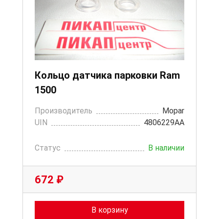
Кольцо датчика парковки Ram
1500
Производитель
Mopar
UIN
4806229AA
Статус
В наличии
672 ₽
В корзину