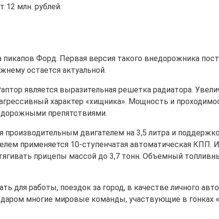
12 млн. рублей.
пикапов Форд. Первая версия такого внедорожника поступ
ежнему остается актуальной.
Раптор является выразительная решетка радиатора. Уве
 агрессивный характер «хищника». Мощность и проходим
и дорожными препятствиями.
ся производительным двигателем на 3,5 литра и поддержк
телем применяется 10-ступенчатая автоматическая КПП. 
тягивать прицепы массой до 3,7 тонн. Объемный топливны
ь для работы, поездок за город, в качестве личного авто
едаром многие мировые команды, участвующие в гонках 