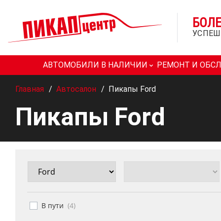
БОЛ
УСПЕШ
АВТОМОБИЛИ В НАЛИЧИИ
РЕМОНТ И ОБС
Главная
/
Автосалон
/
Пикапы Ford
Пикапы Ford
В пути
(
4
)