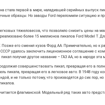
она стала первой в мире, наладившей серийных выпуск п
штучные образцы. Но заводы Ford переломили ситуацию и
егковых тяжеловесов, что позволило снизить цены на ма
еализовано более 15 миллионов пикапов Ford Model T. Дл
 Позже его сменил кузов Форд АА. Примечательно, но к 
СССР удалось заключить лицензионное соглашение с ком
пикап получил другое название – ГАЗ АА, но в народе эта 
продолжил совершенствовать пикап, превращая его в пол
ель пикапа, превращая его в легковое авто. В 1948 году
ой, и не только потому, что производятся до сих пор, но 
пикапов.
считается флагманской. Модельный ряд таких авто предст