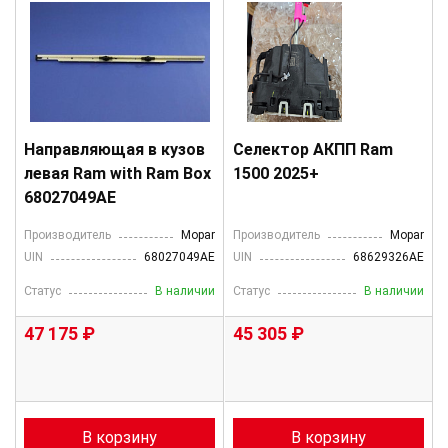
Направляющая в кузов
Селектор АКПП Ram
левая Ram with Ram Box
1500 2025+
68027049AE
Производитель
Mopar
Производитель
Mopar
UIN
68027049AE
UIN
68629326AE
Статус
В наличии
Статус
В наличии
47 175 ₽
45 305 ₽
В корзину
В корзину