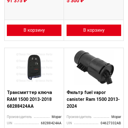
91 375 ₽
5 300 ₽
В корзину
В корзину
Трансмиттер ключа
Фильтр fuel vapor
RAM 1500 2013-2018
canister Ram 1500 2013-
68288424AA
2024
Производитель
Mopar
Производитель
Mopar
UIN
68288424AA
UIN
04627332AB