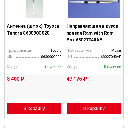
Антенна (шток) Toyota
Направляющая в кузов
Tundra 863090C020
правая Ram with Ram
Box 68027048AE
Производитель
Toyota
Производитель
Mopar
UIN
863090C020
UIN
68027048AE
Статус
В наличии
Статус
В наличии
3 400 ₽
47 175 ₽
В корзину
В корзину