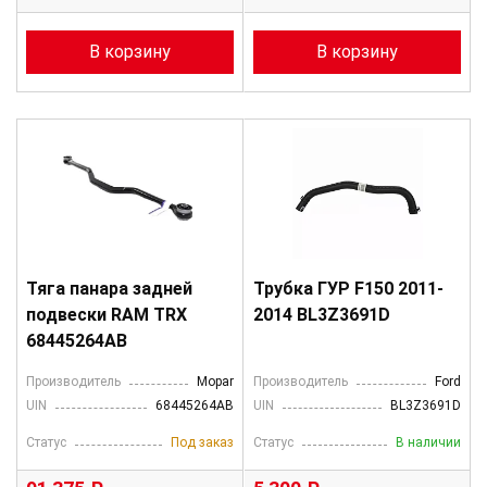
В корзину
В корзину
Тяга панара задней
Трубка ГУР F150 2011-
подвески RAM TRX
2014 BL3Z3691D
68445264AB
Производитель
Mopar
Производитель
Ford
UIN
68445264AB
UIN
BL3Z3691D
Статус
Под заказ
Статус
В наличии