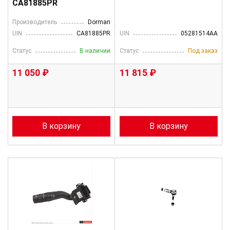
CA81885PR
Производитель
Dorman
UIN
CA81885PR
UIN
05281514AA
Статус
В наличии
Статус
Под заказ
11 050 ₽
11 815 ₽
В корзину
В корзину