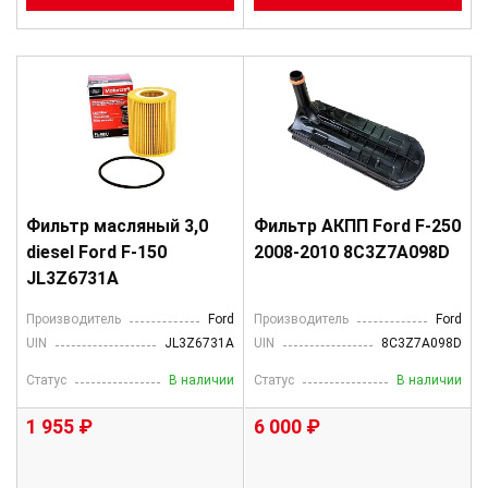
Фильтр масляный 3,0
Фильтр АКПП Ford F-250
diesel Ford F-150
2008-2010 8C3Z7A098D
JL3Z6731A
Производитель
Ford
Производитель
Ford
UIN
JL3Z6731A
UIN
8C3Z7A098D
Статус
В наличии
Статус
В наличии
1 955 ₽
6 000 ₽