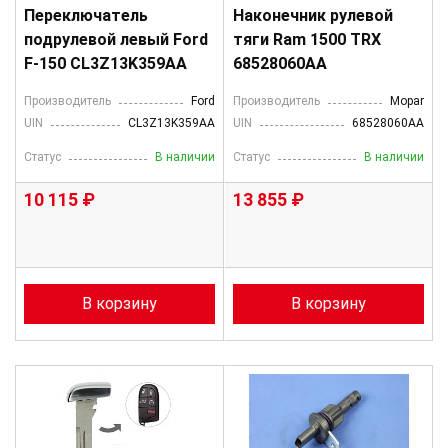
Переключатель
Наконечник рулевой
подрулевой левый Ford
тяги Ram 1500 TRX
F-150 CL3Z13K359AA
68528060AA
Производитель
Ford
Производитель
Mopar
UIN
CL3Z13K359AA
UIN
68528060AA
Статус
В наличии
Статус
В наличии
10 115 ₽
13 855 ₽
В корзину
В корзину