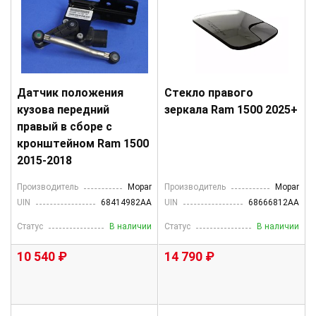
Датчик положения
Стекло правого
кузова передний
зеркала Ram 1500 2025+
правый в сборе с
кронштейном Ram 1500
2015-2018
Производитель
Mopar
Производитель
Mopar
UIN
68414982AA
UIN
68666812AA
Статус
В наличии
Статус
В наличии
10 540 ₽
14 790 ₽