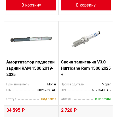
В корзину
В корзину
Амортизатор подвески
Свеча зажигания V3.0
задний RAM 1500 2019-
Hurricane Ram 1500 2025
2025
+
Производитель
Mopar
Производитель
Mopar
UIN
68262591AC
UIN
68265438AB
Статус
Под заказ
Статус
В наличии
34 595 ₽
2 720 ₽