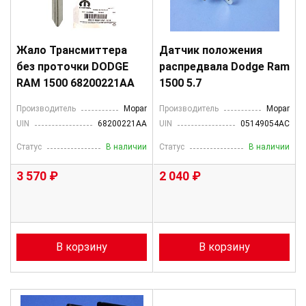
Жало Трансмиттера
Датчик положения
без проточки DODGE
распредвала Dodge Ram
RAM 1500 68200221AA
1500 5.7
Производитель
Mopar
Производитель
Mopar
UIN
68200221AA
UIN
05149054AC
Статус
В наличии
Статус
В наличии
3 570 ₽
2 040 ₽
В корзину
В корзину