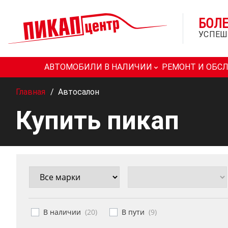
БОЛ
УСПЕШ
АВТОМОБИЛИ В НАЛИЧИИ
РЕМОНТ И ОБС
Главная
/
Автосалон
Купить пикап
В наличии
(
20
)
В пути
(
9
)