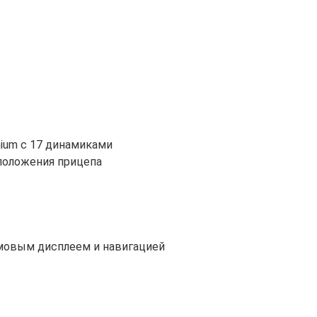
ium с 17 динамиками
 положения прицепа
мовым дисплеем и навигацией