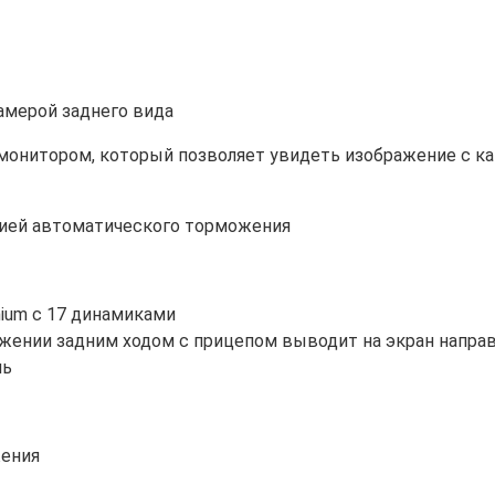
амерой заднего вида
монитором, который позволяет увидеть изображение с к
ией автоматического торможения
ium с 17 динамиками
 движении задним ходом с прицепом выводит на экран напр
ль
жения