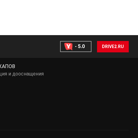
- 5.0
DRIVE2.RU
КАПОВ
ция и дооснащения
ы