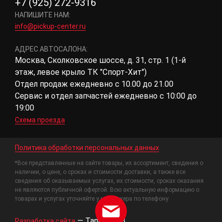
+7 (925) 272-9316
НАПИШИТЕ НАМ:
info@pickup-center.ru
АДРЕС АВТОСАЛОНА:
Москва, Сколковское шоссе, д. 31, стр. 1 (1-й
этаж, левое крыло ТК "Спорт-Хит")
Отдел продаж ежедневно с 10.00 до 21.00
Сервис и отдел запчастей ежедневно с 10:00 до
19:00
Схема проезда
Политика обработки персональных данных
*Все представленные на сайте товары, их ассортимент, сведения о
наличии, о цене, о сроках и стоимости доставки, а также все
сведения об оказываемых услугах, их стоимости, сроках оказания
не являются публичной офертой. Всю актуальную информацию о
товарах и услугах уточняйте у менеджера по телефону
—
Tanais.WEB
Разработка сайта