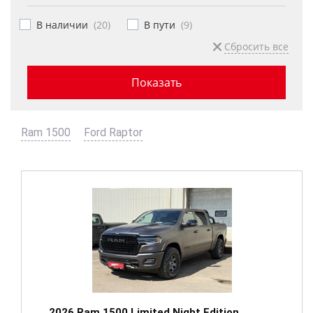
В наличии
(
20
)
В пути
(
9
)
Сбросить все
Ram 1500
Ford Raptor
2026 Ram 1500 Limited Night Edition