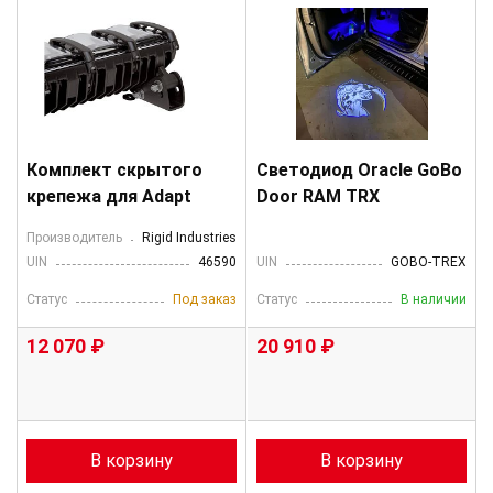
Комплект скрытого
Светодиод Oracle GoBo
крепежа для Adapt
Door RAM TRX
Производитель
Rigid Industries
UIN
46590
UIN
GOBO-TREX
Статус
Под заказ
Статус
В наличии
12 070 ₽
20 910 ₽
В корзину
В корзину