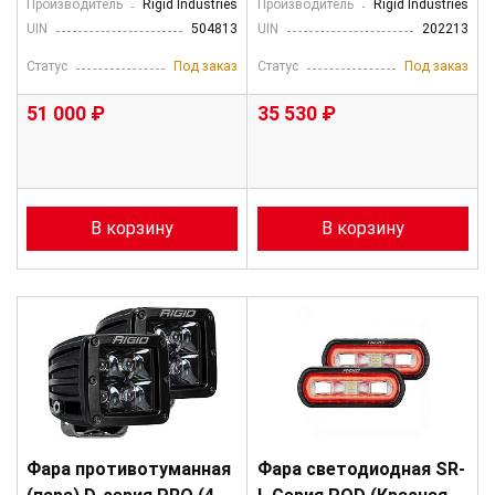
Производитель
Rigid Industries
Производитель
Rigid Industries
UIN
504813
UIN
202213
Статус
Под заказ
Статус
Под заказ
51 000 ₽
35 530 ₽
В корзину
В корзину
Фара противотуманная
Фара светодиодная SR-