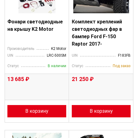
Фонари светодиодные
Комплект креплений
на крышу K2 Motor
светодиодных фар в
бампер Ford F-150
Raptor 2017-
Производитель
K2 Motor
UIN
LRC-500SM
UIN
F183FB
Статус
В наличии
Статус
Под заказ
13 685 ₽
21 250 ₽
В корзину
В корзину