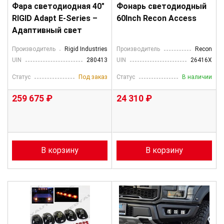
Фара светодиодная 40″
Фонарь светодиодный
RIGID Adapt E-Series –
60Inch Recon Access
Адаптивный свет
Производитель
Rigid Industries
Производитель
Recon
UIN
280413
UIN
26416X
Статус
Под заказ
Статус
В наличии
259 675 ₽
24 310 ₽
В корзину
В корзину