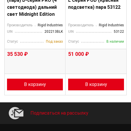
(пара) D-серия PRO (4
L Серия POD (Красная
светодиода) дальний
подсветка) пара 53122
свет Midnight Edition
Производитель
Rigid Industries
Производитель
Rigid Industries
UIN
202213BLK
UIN
53122
Статус
Под заказ
Статус
В наличии
35 530 ₽
51 000 ₽
В корзину
В корзину
Подписаться на рассылку