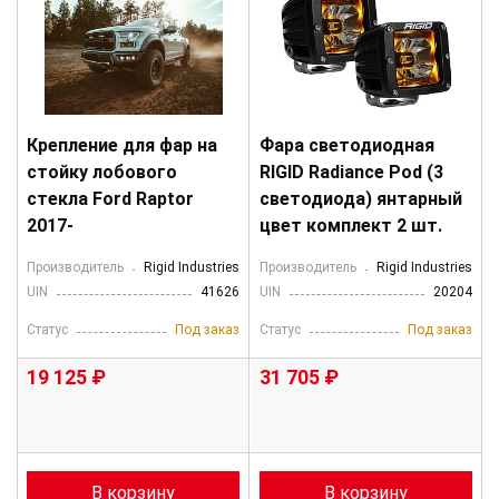
Крепление для фар на
Фара светодиодная
стойку лобового
RIGID Radiance Pod (3
стекла Ford Raptor
светодиода) янтарный
2017-
цвет комплект 2 шт.
Производитель
Rigid Industries
Производитель
Rigid Industries
UIN
41626
UIN
20204
Статус
Под заказ
Статус
Под заказ
19 125 ₽
31 705 ₽
В корзину
В корзину