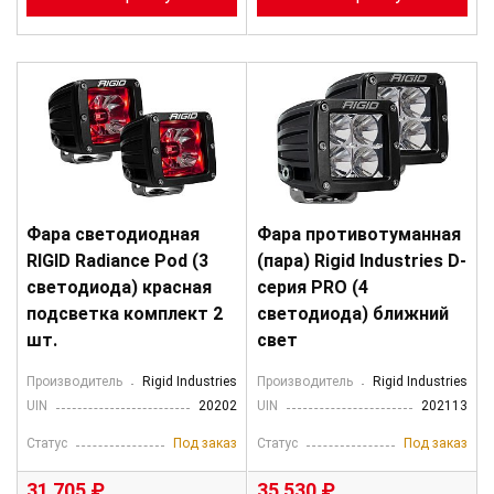
Фара светодиодная
Фара противотуманная
RIGID Radiance Pod (3
(пара) Rigid Industries D-
светодиода) красная
серия PRO (4
подсветка комплект 2
светодиода) ближний
шт.
свет
Производитель
Rigid Industries
Производитель
Rigid Industries
UIN
20202
UIN
202113
Статус
Под заказ
Статус
Под заказ
31 705 ₽
35 530 ₽