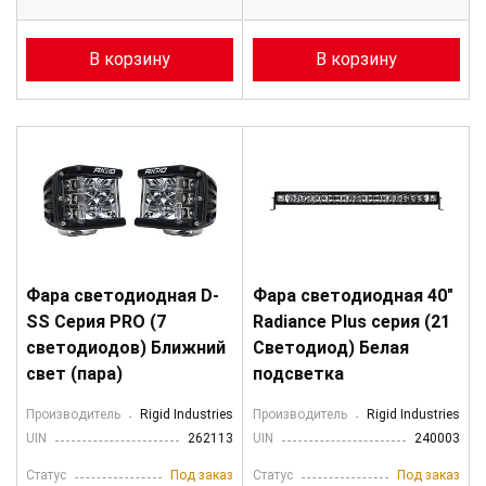
В корзину
В корзину
Фара светодиодная D-
Фара светодиодная 40″
SS Серия PRO (7
Radiance Plus cерия (21
светодиодов) Ближний
Светодиод) Белая
свет (пара)
подсветка
Производитель
Rigid Industries
Производитель
Rigid Industries
UIN
262113
UIN
240003
Статус
Под заказ
Статус
Под заказ