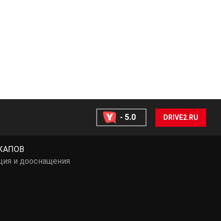
- 5.0
DRIVE2.RU
КАПОВ
ция и дооснащения
ы