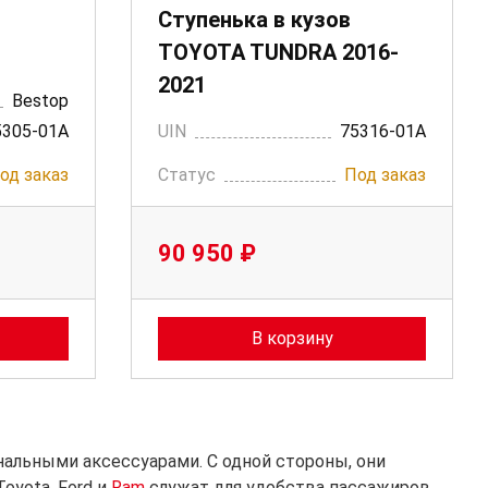
Ступенька в кузов
TOYOTA TUNDRA 2016-
2021
Bestop
5305-01A
UIN
75316-01A
од заказ
Статус
Под заказ
90 950 ₽
В корзину
альными аксессуарами. С одной стороны, они
oyota, Ford и
Ram
служат для удобства пассажиров.