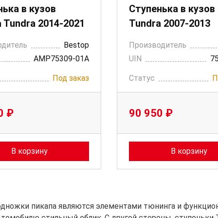
ька в кузов
Ступенька в кузов
 Tundra 2014-2021
Tundra 2007-2013
одитель
Bestop
Производитель
AMP75309-01A
UIN
7
Под заказ
Статус
П
0 ₽
90 950 ₽
В корзину
В корзину
одножки пикапа являются элементами тюнинга и функцион
томобилю стильный облик. С другой стороны, ступеньки T