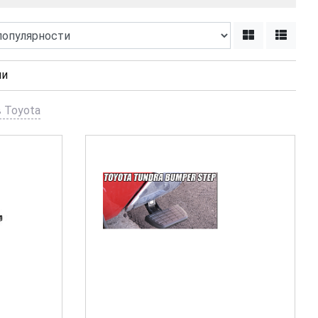
ии
 Toyota