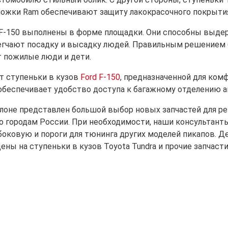
ожки Ram обеспечивают защиту лакокрасочного покрытия
F-150 выполнены в форме площадки. Они способны выдер
егчают посадку и высадку людей. Правильным решением б
т пожилые люди и дети.
от ступеньки в кузов
Ford F-150
, предназначенной для ком
обеспечивает удобство доступа к багажному отделению а
лоне представлен большой выбор новых запчастей для р
о городам России. При необходимости, наши консультант
оковую и пороги для тюнинга других моделей пикапов. Дета
ены на ступеньки в кузов Toyota Tundra и прочие запчасти