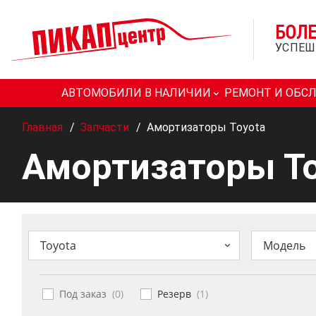
БОЛ
УСПЕШ
АВТОМОБИЛИ В НАЛИЧИИ
РЕМОНТ И ОБС
Главная
/
Запчасти
/
Амортизаторы Toyota
Амортизаторы To
Toyota
Модель
Под заказ
(
0
)
Резерв
(
1
)