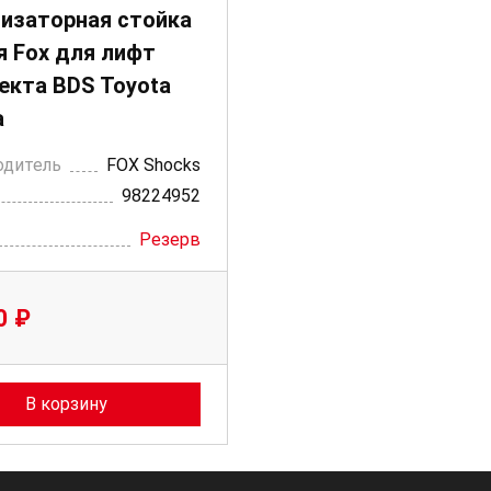
изаторная стойка
я Fox для лифт
екта BDS Toyota
a
одитель
FOX Shocks
98224952
Резерв
0 ₽
В корзину