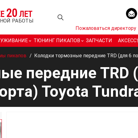
20
ЕЕ
ЛЕТ
НОЙ РАБОТЫ
Пожаловаться директору
ЛУЖИВАНИЕ
ТЮНИНГ ПИКАПОВ
ЗАПЧАСТИ
АКСЕСС
емы пикапов
/
Колодки тормозные передние TRD (для 6 по
ые передние TRD (
рта) Toyota Tundr