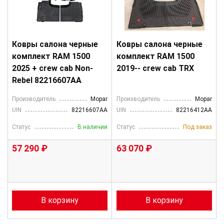
Ковры салона черные
Ковры салона черные
комплект RAM 1500
комплект RAM 1500
2025 + crew cab Non-
2019-- crew cab TRX
Rebel 82216607AA
Производитель
Mopar
Производитель
Mopar
UIN
82216607AA
UIN
82216412AA
Статус
В наличии
Статус
Под заказ
57 290 ₽
63 070 ₽
В корзину
В корзину