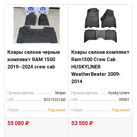
Ковры салона черные
Ковры салона комплект
комплект RAM 1500
Ram1500 Crew Cab
2019--2024 crew cab
HUSKYLINER
WeatherBeater 2009-
2014
Производитель
Mopar
Производитель
Husky Liners
UIN
82215321AD
UIN
99001
Статус
Под заказ
Статус
Под заказ
55 080 ₽
53 550 ₽