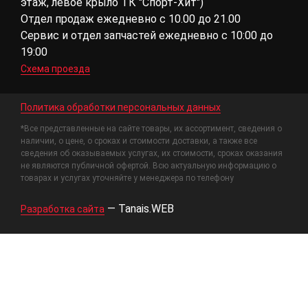
этаж, левое крыло ТК "Спорт-Хит")
Отдел продаж ежедневно с 10.00 до 21.00
Сервис и отдел запчастей ежедневно с 10:00 до
19:00
Схема проезда
Политика обработки персональных данных
*Все представленные на сайте товары, их ассортимент, сведения о
наличии, о цене, о сроках и стоимости доставки, а также все
сведения об оказываемых услугах, их стоимости, сроках оказания
не являются публичной офертой. Всю актуальную информацию о
товарах и услугах уточняйте у менеджера по телефону
—
Tanais.WEB
Разработка сайта