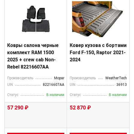
Ковры салона черные
Ковер кузова с бортами
комплект RAM 1500
Ford F-150, Raptor 2021-
2025 + crew cab Non-
2024
Rebel 82216607AA
Производитель
Mopar
Производитель
WeatherTech
UIN
82216607AA
UIN
36913
Статус
В наличии
Статус
В наличии
57 290 ₽
52 870 ₽