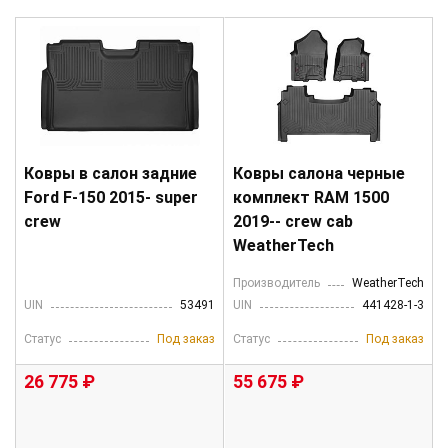
Ковры в салон задние
Ковры салона черные
Ford F-150 2015- super
комплект RAM 1500
crew
2019-- crew cab
WeatherTech
Производитель
WeatherTech
UIN
53491
UIN
441428-1-3
Статус
Под заказ
Статус
Под заказ
26 775 ₽
55 675 ₽