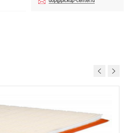
dop@pickup-center.ru