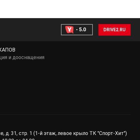
- 5.0
DRIVE2.RU
КАПОВ
ция и дооснащения
ы
 д. 31, стр. 1 (1-й этаж, левое крыло ТК "Спорт-Хит")