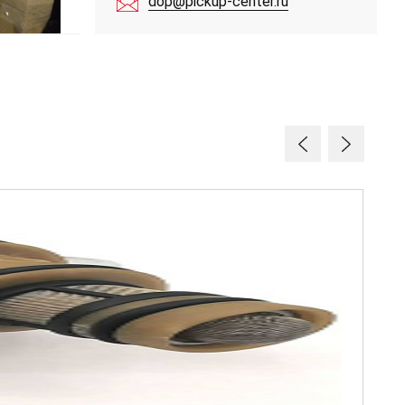
dop@pickup-center.ru