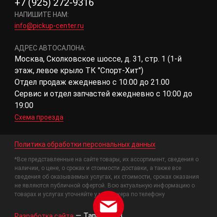
+7 (925) 272-9316
НАПИШИТЕ НАМ:
info@pickup-center.ru
АДРЕС АВТОСАЛОНА:
Москва, Сколковское шоссе, д. 31, стр. 1 (1-й
этаж, левое крыло ТК "Спорт-Хит")
Отдел продаж ежедневно с 10.00 до 21.00
Сервис и отдел запчастей ежедневно с 10:00 до
19:00
Схема проезда
Политика обработки персональных данных
*Все представленные на сайте товары, их ассортимент, сведения о
наличии, о цене, о сроках и стоимости доставки, а также все
сведения об оказываемых услугах, их стоимости, сроках оказания
не являются публичной офертой. Всю актуальную информацию о
товарах и услугах уточняйте у менеджера по телефону
—
Tanais.WEB
Разработка сайта