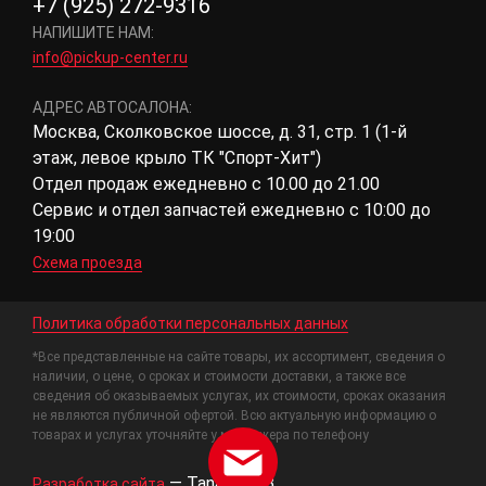
+7 (925) 272-9316
НАПИШИТЕ НАМ:
info@pickup-center.ru
АДРЕС АВТОСАЛОНА:
Москва, Сколковское шоссе, д. 31, стр. 1 (1-й
этаж, левое крыло ТК "Спорт-Хит")
Отдел продаж ежедневно с 10.00 до 21.00
Сервис и отдел запчастей ежедневно с 10:00 до
19:00
Схема проезда
Политика обработки персональных данных
*Все представленные на сайте товары, их ассортимент, сведения о
наличии, о цене, о сроках и стоимости доставки, а также все
сведения об оказываемых услугах, их стоимости, сроках оказания
не являются публичной офертой. Всю актуальную информацию о
товарах и услугах уточняйте у менеджера по телефону
—
Tanais.WEB
Разработка сайта