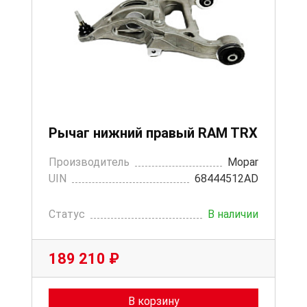
Рычаг нижний правый RAM TRX
Производитель
Mopar
UIN
68444512AD
Статус
В наличии
189 210 ₽
В корзину