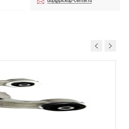
dop@pickup-center.ru